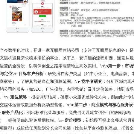
当今数字化时代，开设一家互联网营销公司（专注于互联网信息服务）是
充满机遇且需求稳步增长的事业。以下是一套详细的流程步骤，涵盖从规
运营的全阶段，以确保创业之路条理清晰且高效实用。\n\n
第一步：市场
与定位
\n-
目标客户分析
：研究潜在客户类型（如中小企业、电商品牌、
商家等），了解其营销痛点和预算范围。\n-
竞争者研究
：分析区域内现
销公司的服务（如SEO、广告投放、内容营销）及其定价策略，找到市场
。\n-
定位策略
：根据调研结果，确定小众服务差异化方向，例如此外专
交媒体运营或数据分析驱动型营销。\n\n
第二步：商业模式与核心服务设
-
服务产品化
：列出标准化菜单服务，免费咨询以建立信任（如网站诊断
），标价明确以避免后期模糊。\n-
定价模型
：初始段可提出套餐式常月
项目型）或按信任风险划分长合同包装（比如从平台检测包添加、托管全