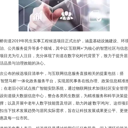
桥街道2019年民生实事工程候选项目正式出炉，涵盖基础设施建设、环
治、公共服务提升等多个领域，其中以‘互联网+’为核心的智慧社区与信
项目尤为引人注目，充分体现了街道在数字化时代背景下，致力于提升居
活品质与治理效能的决心。
次公布的候选项目清单中，与互联网信息服务直接相关的提案包括：搭
‘智慧马桥’一体化政务服务平台，实现居民事务在线办理、政策信息精准
；在老旧小区试点推广智能安防系统，通过物联网技术加强社区安全管理
设街道级大数据信息中心，整合各类民生数据，为精准服务和科学决策提
撑；以及开展中老年人数字技能普及培训，助力跨越‘数字鸿沟’。这些项
扣当下技术发展趋势与居民实际需求，旨在让科技发展成果更公平、更便
惠及每一位市民。