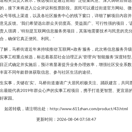
道相关负责人表示，候选项目是通过前期广泛征集民意、深入调研后筛选
的，接下来将进入公众评议和投票阶段。居民可以通过街道官方网站、微
众号等线上渠道，以及各社区服务中心的线下窗口，详细了解项目内容并
意见反馈。‘我们希望选出群众关切度高、受益面广、可行性强的项目，’
责人强调，‘特别是互联网信息服务类项目，其落地需要技术与民意的充
合，确保它真正便民、利民。’
了解，马桥街道近年来持续推动‘互联网+政务’服务，此次将信息服务升
实事工程重点候选，标志着基层社会治理正从‘管理’向‘智能服务’深度转型
目正式确定并实施后，预计将显著提升业务办理效率，增强社区安全系数
丰富不同年龄群体获取信息、参与社区生活的途径。
生实事，关键在‘实’。马桥街道邀请广大居民积极关注、踊跃建言，共同
出最能代表2019年群众心声的实事工程项目，携手打造更智慧、更宜居
好家园。
如若转载，请注明出处：http://www.611zhan.com/product/43.html
更新时间：2026-08-04 07:58:47