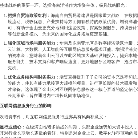
整体战略的重要一环。选择海南洋浦作为增资主体，极具战略眼光：
把握自贸港政策红利
：海南自由贸易港建设是国家重大战略，在数据
境流动、税收优惠、产业扶持等方面拥有独特的政策优势。增资洋浦
司，有助于金山云更充分地利用这些政策，探索数据服务、跨境云计
等创新业务模式，为未来的国际化业务拓展奠定基础。
强化区域市场与服务能力
：华南及东南亚地区是数字经济活跃地带，
云计算、大数据、人工智能等互联网信息服务需求旺盛。增强洋浦实
的资本金，意味着金山云可以在此区域加大基础设施投入，提升本地
服务能力、技术支持和客户响应速度，更好地服务区域客户，抢占市
先机。
优化业务结构与财务实力
：增资直接提升了子公司的资本充足率和抗
险能力，使其有能力承接更大规模的项目、进行更长期的技术研发和
才储备。这体现了金山云对互联网信息服务这一核心赛道的坚定信心
长期承诺，旨在通过内生增长巩固市场地位。
互联网信息服务行业的影响
次增资事件，对互联网信息服务行业亦具有风向标意义：
显行业信心
：在经济面临诸多挑战的时期，头部企业逆势加大资本投入，
其对行业长期增长逻辑的看好，特别是对企业上云、数字化转型驱动的服