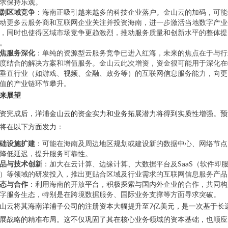
求保持乐观。
剧区域竞争
：海南正吸引越来越多的科技企业落户。金山云的加码，可能
动更多云服务商和互联网企业关注并投资海南，进一步激活当地数字产业
，同时也使得区域市场竞争更趋激烈，推动服务质量和创新水平的整体提
。
焦服务深化
：单纯的资源型云服务竞争已进入红海，未来的焦点在于与行
度结合的解决方案和增值服务。金山云此次增资，资金很可能用于深化在
垂直行业（如游戏、视频、金融、政务等）的互联网信息服务能力，向更
值的产业链环节攀升。
来展望
资完成后，洋浦金山云的资金实力和业务拓展潜力将得到实质性增强。预
将在以下方面发力：
础设施扩建
：可能在海南及周边地区规划或建设新的数据中心、网络节点
降低延迟，提升服务可靠性。
品与技术创新
：加大在云计算、边缘计算、大数据平台及SaaS（软件即
）等领域的研发投入，推出更贴合区域及行业需求的互联网信息服务产品
态与合作
：利用海南的开放平台，积极探索与国内外企业的合作，共同构
字服务生态，特别是在跨境数据服务、国际业务支撑等方面寻求突破。
山云将其海南洋浦子公司的注册资本大幅提升至7亿美元，是一次基于长
展战略的精准布局。这不仅巩固了其在核心业务领域的资本基础，也顺应