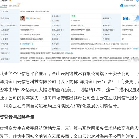
眼查等企业信息平台显示，金山云网络技术有限公司旗下全资子公司——
洋浦金山云信息科技有限公司（以下简称“洋浦金山云”）发生工商变更，
资本由约5.98亿美元大幅增加至7亿美元，增幅约17%。这一举措不仅显
强了公司的资本实力，也向市场传递出其母公司金山云在互联网信息服务
，特别是在海南自贸港布局上持续投入和深化发展的明确信号。
资背景与战略考量
次增资发生在数字经济蓬勃发展、云计算与互联网服务需求持续高涨的宏
景下。作为中国知名的独立云服务商，金山云此次对海南子公司的注资，